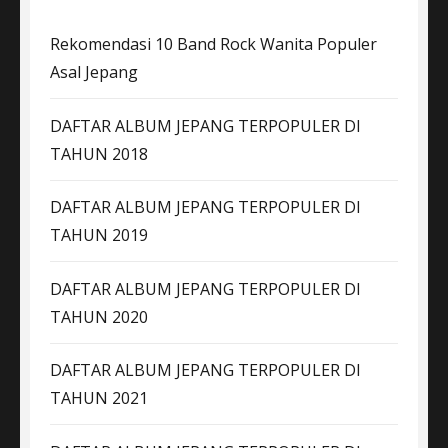
Rekomendasi 10 Band Rock Wanita Populer
Asal Jepang
DAFTAR ALBUM JEPANG TERPOPULER DI
TAHUN 2018
DAFTAR ALBUM JEPANG TERPOPULER DI
TAHUN 2019
DAFTAR ALBUM JEPANG TERPOPULER DI
TAHUN 2020
DAFTAR ALBUM JEPANG TERPOPULER DI
TAHUN 2021