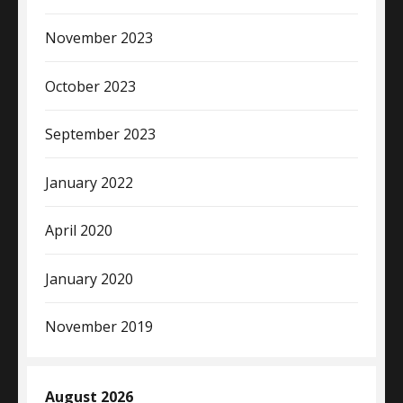
November 2023
October 2023
September 2023
January 2022
April 2020
January 2020
November 2019
August 2026