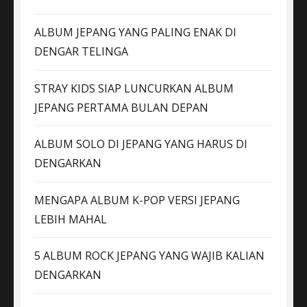
ALBUM JEPANG YANG PALING ENAK DI
DENGAR TELINGA
STRAY KIDS SIAP LUNCURKAN ALBUM
JEPANG PERTAMA BULAN DEPAN
ALBUM SOLO DI JEPANG YANG HARUS DI
DENGARKAN
MENGAPA ALBUM K-POP VERSI JEPANG
LEBIH MAHAL
5 ALBUM ROCK JEPANG YANG WAJIB KALIAN
DENGARKAN