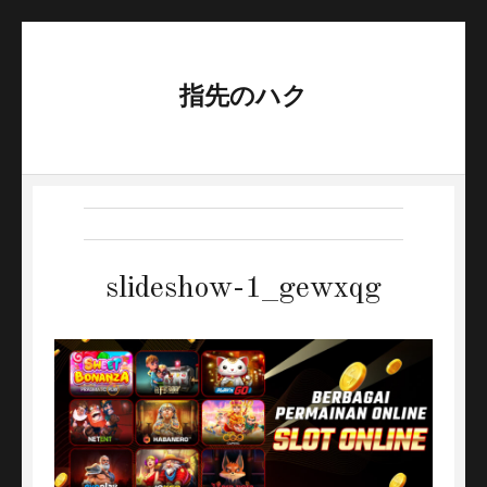
指先のハク
slideshow-1_gewxqg