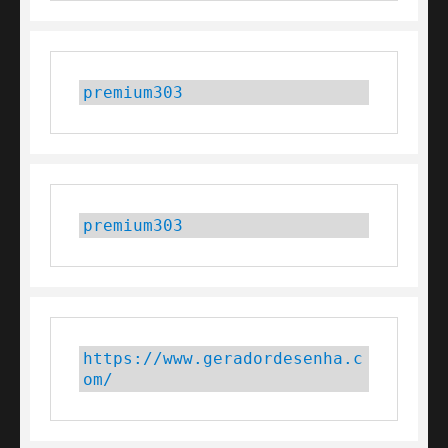
premium303
premium303
https://www.geradordesenha.c
om/