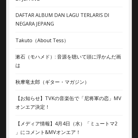
DAFTAR ALBUM DAN LAGU TERLARIS DI
NEGARA JEPANG
Takuto（About Tess）
漱石（モハメド）: 音源を聴いて頭に浮かんだ画
は
秋摩竜太郎（ギター・マガジン）
【お知らせ】TVKの音楽缶で「尼将軍の恋」MV
オンエア決定！
【メディア情報】4月4日（水）「ミュートマ2
」にコメント&MVオンエア！