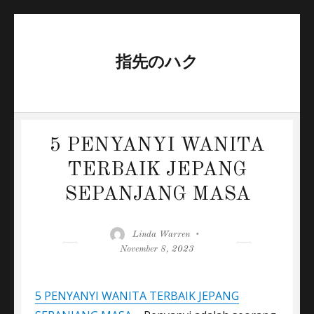
指先のハク
5 PENYANYI WANITA
TERBAIK JEPANG
SEPANJANG MASA
Author
Posted
Linda Warren
on
November 8, 2023
5 PENYANYI WANITA TERBAIK JEPANG