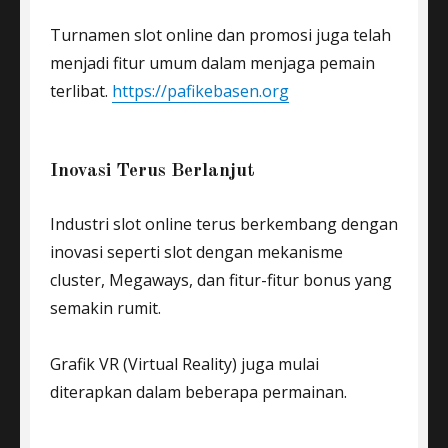
Turnamen slot online dan promosi juga telah
menjadi fitur umum dalam menjaga pemain
terlibat.
https://pafikebasen.org
Inovasi Terus Berlanjut
Industri slot online terus berkembang dengan
inovasi seperti slot dengan mekanisme
cluster, Megaways, dan fitur-fitur bonus yang
semakin rumit.
Grafik VR (Virtual Reality) juga mulai
diterapkan dalam beberapa permainan.