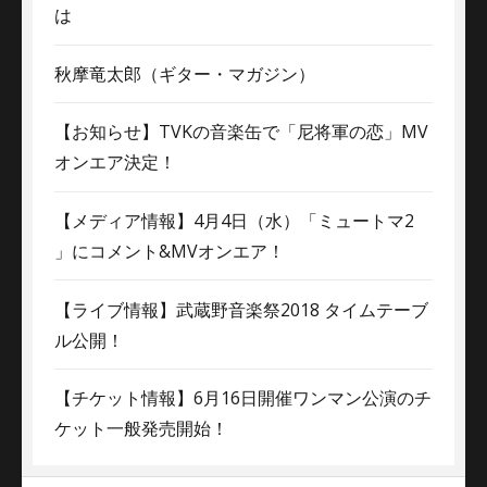
は
秋摩竜太郎（ギター・マガジン）
【お知らせ】TVKの音楽缶で「尼将軍の恋」MV
オンエア決定！
【メディア情報】4月4日（水）「ミュートマ2
」にコメント&MVオンエア！
【ライブ情報】武蔵野音楽祭2018 タイムテーブ
ル公開！
【チケット情報】6月16日開催ワンマン公演のチ
ケット一般発売開始！