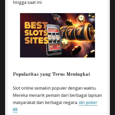
hingga saat ini:
Popularitas yang Terus Meningkat
Slot online semakin populer dengan waktu.
Mereka menarik pemain dari berbagai lapisan
masyarakat dan berbagai negara.
idn poker
88