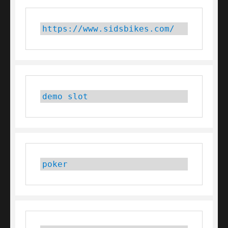
https://www.sidsbikes.com/
demo slot
poker