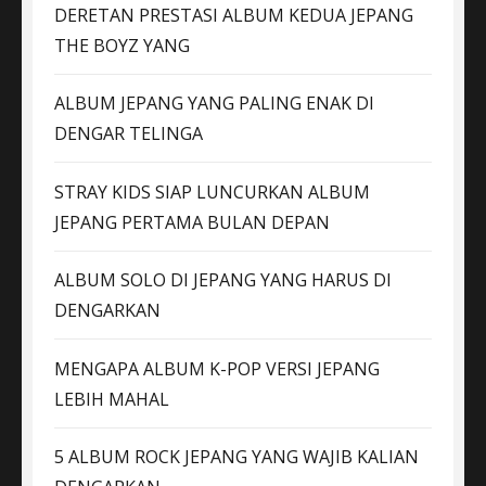
DERETAN PRESTASI ALBUM KEDUA JEPANG
THE BOYZ YANG
ALBUM JEPANG YANG PALING ENAK DI
DENGAR TELINGA
STRAY KIDS SIAP LUNCURKAN ALBUM
JEPANG PERTAMA BULAN DEPAN
ALBUM SOLO DI JEPANG YANG HARUS DI
DENGARKAN
MENGAPA ALBUM K-POP VERSI JEPANG
LEBIH MAHAL
5 ALBUM ROCK JEPANG YANG WAJIB KALIAN