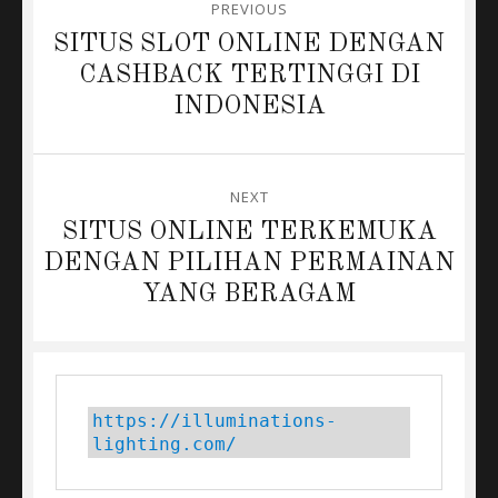
PREVIOUS
navigation
Previous
SITUS SLOT ONLINE DENGAN
post:
CASHBACK TERTINGGI DI
INDONESIA
NEXT
Next
SITUS ONLINE TERKEMUKA
post:
DENGAN PILIHAN PERMAINAN
YANG BERAGAM
https://illuminations-
lighting.com/