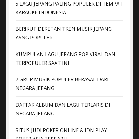
5 LAGU JEPANG PALING POPULER DI TEMPAT
KARAOKE INDONESIA
BERIKUT DERETAN TREN MUSIK JEPANG
YANG POPULER
KUMPULAN LAGU JEPANG POP VIRAL DAN
TERPOPULER SAAT INI
7 GRUP MUSIK POPULER BERASAL DARI
NEGARA JEPANG
DAFTAR ALBUM DAN LAGU TERLARIS DI
NEGARA JEPANG
SITUS JUDI POKER ONLINE & IDN PLAY
POKER ASIA TERBARU