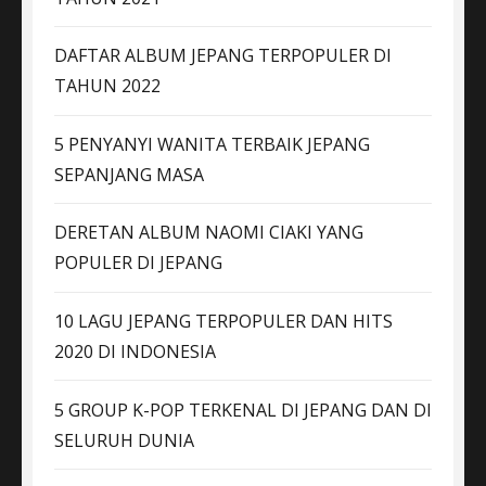
DAFTAR ALBUM JEPANG TERPOPULER DI
TAHUN 2022
5 PENYANYI WANITA TERBAIK JEPANG
SEPANJANG MASA
DERETAN ALBUM NAOMI CIAKI YANG
POPULER DI JEPANG
10 LAGU JEPANG TERPOPULER DAN HITS
2020 DI INDONESIA
5 GROUP K-POP TERKENAL DI JEPANG DAN DI
SELURUH DUNIA