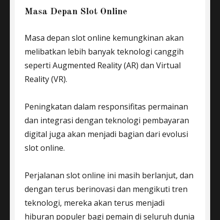
Masa Depan Slot Online
Masa depan slot online kemungkinan akan
melibatkan lebih banyak teknologi canggih
seperti Augmented Reality (AR) dan Virtual
Reality (VR).
Peningkatan dalam responsifitas permainan
dan integrasi dengan teknologi pembayaran
digital juga akan menjadi bagian dari evolusi
slot online.
Perjalanan slot online ini masih berlanjut, dan
dengan terus berinovasi dan mengikuti tren
teknologi, mereka akan terus menjadi
hiburan populer bagi pemain di seluruh dunia