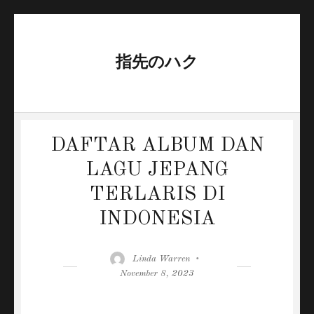
指先のハク
DAFTAR ALBUM DAN
LAGU JEPANG
TERLARIS DI
INDONESIA
Author
Posted
Linda Warren
on
November 8, 2023