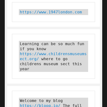
https://www.1947london.com
Learning can be so much fun 
if you know 
https://www.childrensmuseums
ect.org/
 where to go 
childrens museum sect this 
year
Welcome to my blog 
https://bloog.io/
 The full 