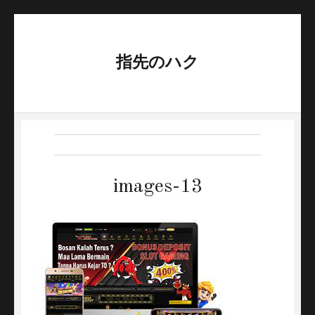
指先のハク
images-13