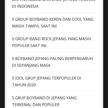
DI INDONESIA
5 GROUP BOYBAND KEREN DAN COOL YANG
MASIH TAMPIL SAAT INI
5 GROUP BAND ROCK JEPANG YANG MASIH
POPULER SAAT INI
5 BOYBAND JEPANG PALING BERPENGARUH
DI SEPANJANG MASA
5 IDOL GRUP JEPANG TERPOPULER DI
TAHUN 2020
5 GRUP BOYBAND DI JEPANG YANG
TERKENAL DAN POPULER