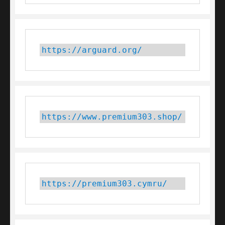
https://arguard.org/
https://www.premium303.shop/
https://premium303.cymru/