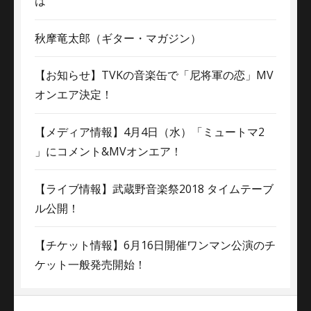
は
秋摩竜太郎（ギター・マガジン）
【お知らせ】TVKの音楽缶で「尼将軍の恋」MV
オンエア決定！
【メディア情報】4月4日（水）「ミュートマ2
」にコメント&MVオンエア！
【ライブ情報】武蔵野音楽祭2018 タイムテーブ
ル公開！
【チケット情報】6月16日開催ワンマン公演のチ
ケット一般発売開始！