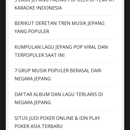
KARAOKE INDONESIA
BERIKUT DERETAN TREN MUSIK JEPANG
YANG POPULER
KUMPULAN LAGU JEPANG POP VIRAL DAN
TERPOPULER SAAT INI
7 GRUP MUSIK POPULER BERASAL DARI
NEGARA JEPANG
DAFTAR ALBUM DAN LAGU TERLARIS DI
NEGARA JEPANG
SITUS JUDI POKER ONLINE & IDN PLAY
POKER ASIA TERBARU