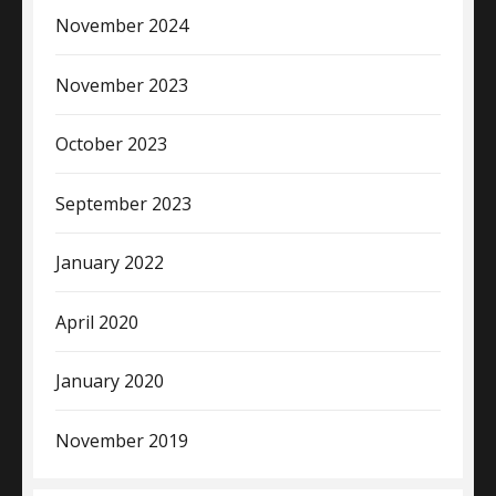
November 2024
November 2023
October 2023
September 2023
January 2022
April 2020
January 2020
November 2019