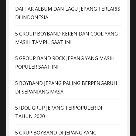
DAFTAR ALBUM DAN LAGU JEPANG TERLARIS
DI INDONESIA
5 GROUP BOYBAND KEREN DAN COOL YANG
MASIH TAMPIL SAAT INI
5 GROUP BAND ROCK JEPANG YANG MASIH
POPULER SAAT INI
5 BOYBAND JEPANG PALING BERPENGARUH
DI SEPANJANG MASA
5 IDOL GRUP JEPANG TERPOPULER DI
TAHUN 2020
5 GRUP BOYBAND DI JEPANG YANG