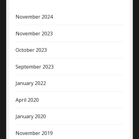
November 2024
November 2023
October 2023
September 2023
January 2022
April 2020
January 2020
November 2019