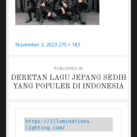
Posted
Full
November 3, 2023
275 × 183
on
size
Post
PUBLISHED IN
navigation
DERETAN LAGU JEPANG SEDIH
YANG POPULER DI INDONESIA
https://illuminations-
lighting.com/