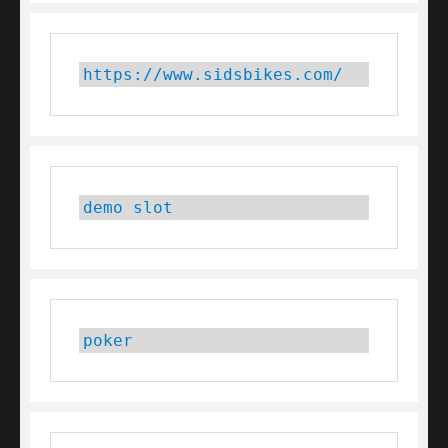
https://www.sidsbikes.com/
demo slot
poker