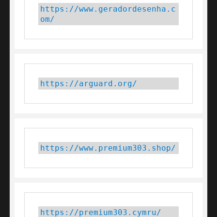
https://www.geradordesenha.c
om/
https://arguard.org/
https://www.premium303.shop/
https://premium303.cymru/