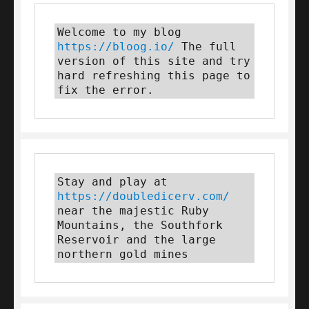
Welcome to my blog 
https://bloog.io/
 The full 
version of this site and try 
hard refreshing this page to 
fix the error.
Stay and play at 
https://doubledicerv.com/
near the majestic Ruby 
Mountains, the Southfork 
Reservoir and the large 
northern gold mines