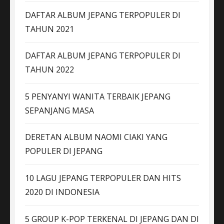
DAFTAR ALBUM JEPANG TERPOPULER DI
TAHUN 2021
DAFTAR ALBUM JEPANG TERPOPULER DI
TAHUN 2022
5 PENYANYI WANITA TERBAIK JEPANG
SEPANJANG MASA
DERETAN ALBUM NAOMI CIAKI YANG
POPULER DI JEPANG
10 LAGU JEPANG TERPOPULER DAN HITS
2020 DI INDONESIA
5 GROUP K-POP TERKENAL DI JEPANG DAN DI