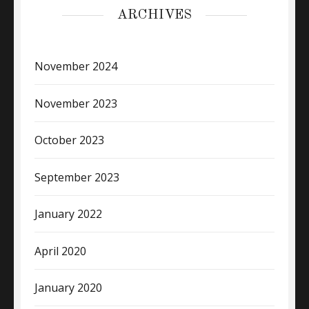
ARCHIVES
November 2024
November 2023
October 2023
September 2023
January 2022
April 2020
January 2020