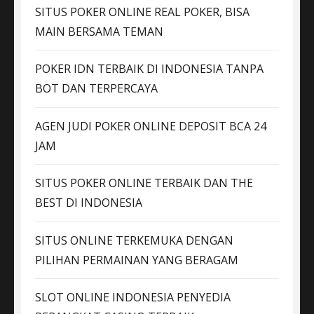
SITUS POKER ONLINE REAL POKER, BISA
MAIN BERSAMA TEMAN
POKER IDN TERBAIK DI INDONESIA TANPA
BOT DAN TERPERCAYA
AGEN JUDI POKER ONLINE DEPOSIT BCA 24
JAM
SITUS POKER ONLINE TERBAIK DAN THE
BEST DI INDONESIA
SITUS ONLINE TERKEMUKA DENGAN
PILIHAN PERMAINAN YANG BERAGAM
SLOT ONLINE INDONESIA PENYEDIA