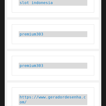
slot indonesia
premium303
premium303
https://www.geradordesenha.c
om/