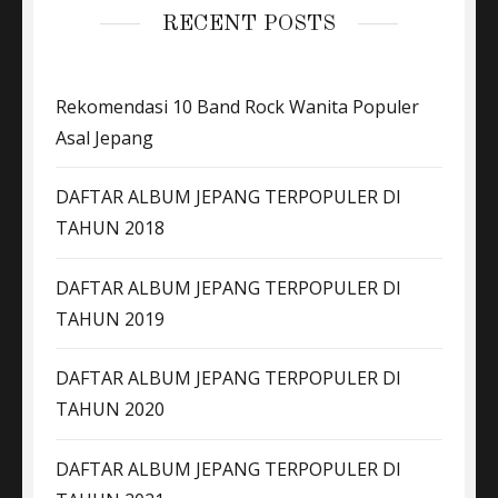
RECENT POSTS
Rekomendasi 10 Band Rock Wanita Populer
Asal Jepang
DAFTAR ALBUM JEPANG TERPOPULER DI
TAHUN 2018
DAFTAR ALBUM JEPANG TERPOPULER DI
TAHUN 2019
DAFTAR ALBUM JEPANG TERPOPULER DI
TAHUN 2020
DAFTAR ALBUM JEPANG TERPOPULER DI