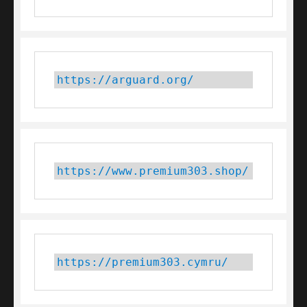
https://arguard.org/
https://www.premium303.shop/
https://premium303.cymru/