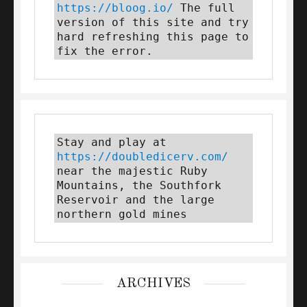
https://bloog.io/
 The full 
version of this site and try 
hard refreshing this page to 
fix the error.
Stay and play at 
https://doubledicerv.com/
near the majestic Ruby 
Mountains, the Southfork 
Reservoir and the large 
northern gold mines
ARCHIVES