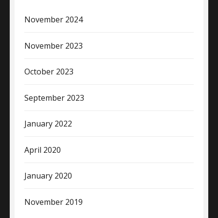
November 2024
November 2023
October 2023
September 2023
January 2022
April 2020
January 2020
November 2019