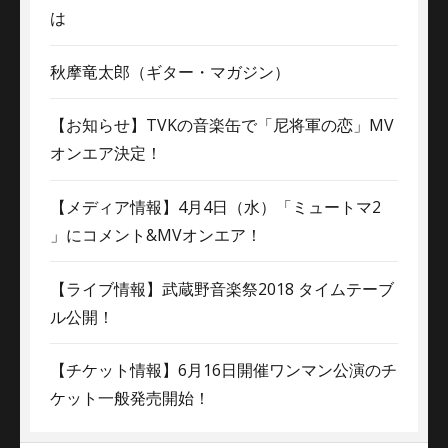
は
秋摩竜太郎（ギター・マガジン）
【お知らせ】TVKの音楽缶で「尼将軍の恋」MV
オンエア決定！
【メディア情報】4月4日（水）「ミュートマ2
」にコメント&MVオンエア！
【ライブ情報】武蔵野音楽祭2018 タイムテーブ
ル公開！
【チケット情報】6月16日開催ワンマン公演のチ
ケット一般発売開始！