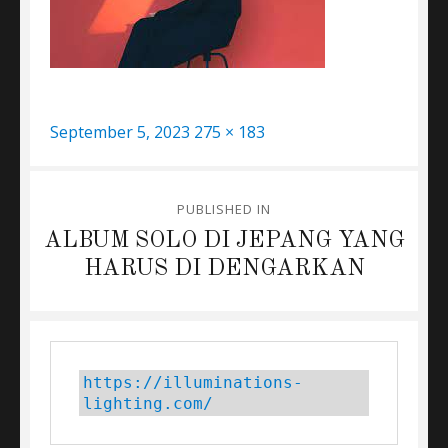
Posted
Full
September 5, 2023
275 × 183
on
size
Post
PUBLISHED IN
navigation
ALBUM SOLO DI JEPANG YANG
HARUS DI DENGARKAN
https://illuminations-
lighting.com/