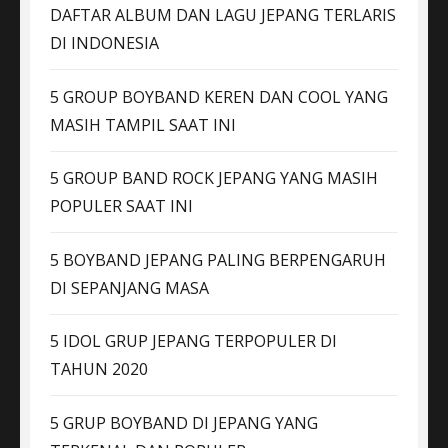
DAFTAR ALBUM DAN LAGU JEPANG TERLARIS
DI INDONESIA
5 GROUP BOYBAND KEREN DAN COOL YANG
MASIH TAMPIL SAAT INI
5 GROUP BAND ROCK JEPANG YANG MASIH
POPULER SAAT INI
5 BOYBAND JEPANG PALING BERPENGARUH
DI SEPANJANG MASA
5 IDOL GRUP JEPANG TERPOPULER DI
TAHUN 2020
5 GRUP BOYBAND DI JEPANG YANG