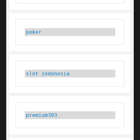
poker
slot indonesia
premium303