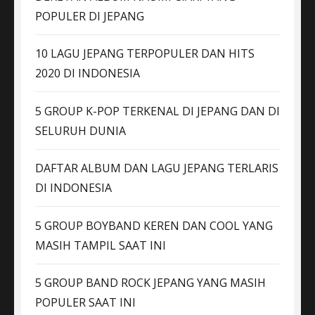
POPULER DI JEPANG
10 LAGU JEPANG TERPOPULER DAN HITS
2020 DI INDONESIA
5 GROUP K-POP TERKENAL DI JEPANG DAN DI
SELURUH DUNIA
DAFTAR ALBUM DAN LAGU JEPANG TERLARIS
DI INDONESIA
5 GROUP BOYBAND KEREN DAN COOL YANG
MASIH TAMPIL SAAT INI
5 GROUP BAND ROCK JEPANG YANG MASIH
POPULER SAAT INI