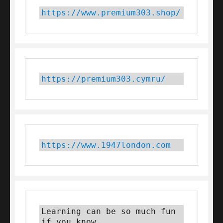
https://www.premium303.shop/
https://premium303.cymru/
https://www.1947london.com
Learning can be so much fun 
if you know 