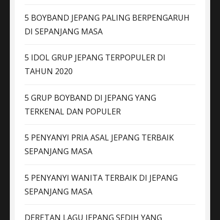
5 BOYBAND JEPANG PALING BERPENGARUH
DI SEPANJANG MASA
5 IDOL GRUP JEPANG TERPOPULER DI
TAHUN 2020
5 GRUP BOYBAND DI JEPANG YANG
TERKENAL DAN POPULER
5 PENYANYI PRIA ASAL JEPANG TERBAIK
SEPANJANG MASA
5 PENYANYI WANITA TERBAIK DI JEPANG
SEPANJANG MASA
DERETAN LAGU JEPANG SEDIH YANG