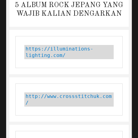
navigation
5 ALBUM ROCK JEPANG YANG
WAJIB KALIAN DENGARKAN
https://illuminations-
lighting.com/
http://www.crossstitchuk.com
/