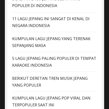
POPULER DI INDONESIA
11 LAGU JEPANG INI SANGAT DI KENAL DI
NEGARA INDONESIA
KUMPULAN LAGU JEPANG YANG TERENAK
SEPANJANG MASA
5 LAGU JEPANG PALING POPULER DI TEMPAT
KARAOKE INDONESIA
BERIKUT DERETAN TREN MUSIK JEPANG
YANG POPULER
KUMPULAN LAGU JEPANG POP VIRAL DAN
TERPOPULER SAAT INI