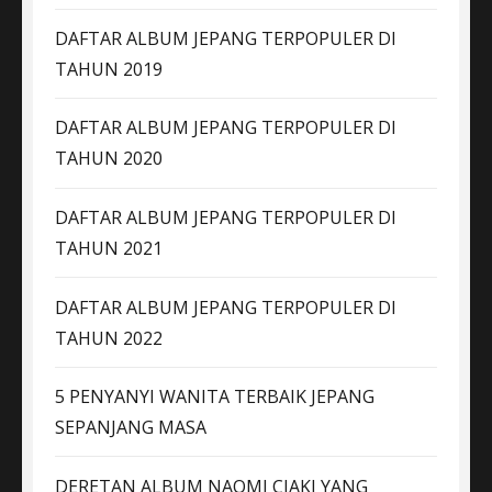
DAFTAR ALBUM JEPANG TERPOPULER DI
TAHUN 2019
DAFTAR ALBUM JEPANG TERPOPULER DI
TAHUN 2020
DAFTAR ALBUM JEPANG TERPOPULER DI
TAHUN 2021
DAFTAR ALBUM JEPANG TERPOPULER DI
TAHUN 2022
5 PENYANYI WANITA TERBAIK JEPANG
SEPANJANG MASA
DERETAN ALBUM NAOMI CIAKI YANG