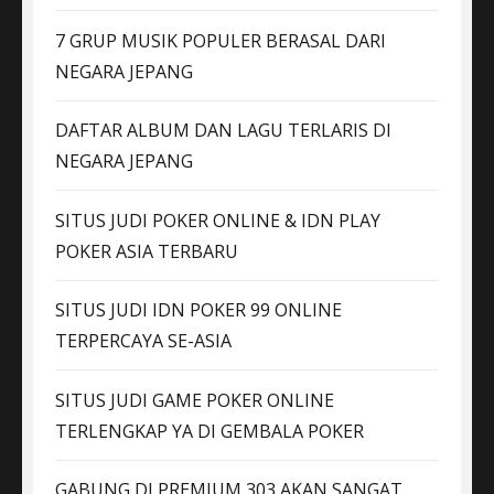
7 GRUP MUSIK POPULER BERASAL DARI
NEGARA JEPANG
DAFTAR ALBUM DAN LAGU TERLARIS DI
NEGARA JEPANG
SITUS JUDI POKER ONLINE & IDN PLAY
POKER ASIA TERBARU
SITUS JUDI IDN POKER 99 ONLINE
TERPERCAYA SE-ASIA
SITUS JUDI GAME POKER ONLINE
TERLENGKAP YA DI GEMBALA POKER
GABUNG DI PREMIUM 303 AKAN SANGAT