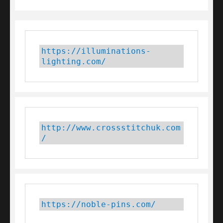
https://illuminations-
lighting.com/
http://www.crossstitchuk.com
/
https://noble-pins.com/