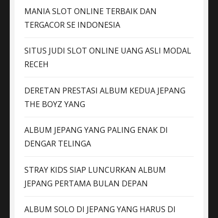
MANIA SLOT ONLINE TERBAIK DAN
TERGACOR SE INDONESIA
SITUS JUDI SLOT ONLINE UANG ASLI MODAL
RECEH
DERETAN PRESTASI ALBUM KEDUA JEPANG
THE BOYZ YANG
ALBUM JEPANG YANG PALING ENAK DI
DENGAR TELINGA
STRAY KIDS SIAP LUNCURKAN ALBUM
JEPANG PERTAMA BULAN DEPAN
ALBUM SOLO DI JEPANG YANG HARUS DI