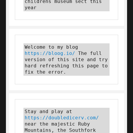
childrens museum sect this 
year
Welcome to my blog 
https://bloog.io/
 The full 
version of this site and try 
hard refreshing this page to 
fix the error.
Stay and play at 
https://doubledicerv.com/
near the majestic Ruby 
Mountains, the Southfork 