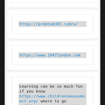
https://premium303.cymru/
https://www.1947london.com
Learning can be so much fun 
if you know 
https://www.childrensmuseums
ect.org/
 where to go 