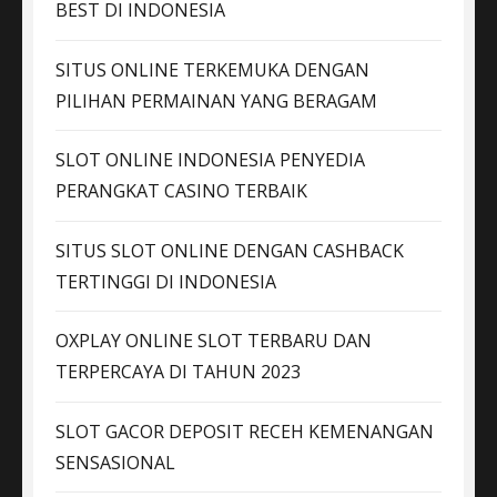
BEST DI INDONESIA
SITUS ONLINE TERKEMUKA DENGAN
PILIHAN PERMAINAN YANG BERAGAM
SLOT ONLINE INDONESIA PENYEDIA
PERANGKAT CASINO TERBAIK
SITUS SLOT ONLINE DENGAN CASHBACK
TERTINGGI DI INDONESIA
OXPLAY ONLINE SLOT TERBARU DAN
TERPERCAYA DI TAHUN 2023
SLOT GACOR DEPOSIT RECEH KEMENANGAN
SENSASIONAL