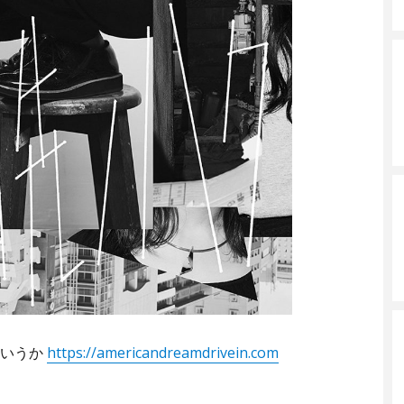
というか
https://americandreamdrivein.com