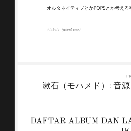
オルタネイティブとかPOPSとか考え
Tags
takuto（about tess）
Post
P
navigation
Previous
漱石（モハメド）: 音
post:
Next
DAFTAR ALBUM DAN L
post: